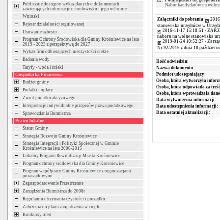
22.
Podinspektor ds. gospodark
Publicznie dostępny wykaz danych o dokumentach
Nabór kandydatów na wolne 
zawierających informacje o środowisku i jego ochronie
Wnioski
Załączniki do pobrania:
2016
Rejestr działalności regulowanej
stanowiska urzędnicze w Urzęd
2016-11-17 15:18:51 -
ZARZĄ
Usuwanie azbestu
naboru na wolne stanowiska urz
Program Ochrony Środowiska dla Gminy Krośniewice na lata
2019-01-24 10:52:27 -
Zarząd
2019 - 2023 z perspektywą do 2027
Nr 92/2016 z dnia 18 październ
Wykaz firm odbierających nieczystości ciekłe
Badania wody
Ilość odwiedzin:
Taryfy - woda i ścieki
Nazwa dokumentu:
Podmiot udostępniający:
Gospodarka Finansowa
Osoba, która wytworzyła inform
Budżet gminy
Osoba, która odpowiada za treść
Podatki i opłaty
Osoba, która wprowadzała dane
Zwrot podatku akcyzowego
Data wytworzenia informacji:
Interpretacje indywidualne przepisów prawa podatkowego
Data udostępnienia informacji:
Data ostatniej aktualizacji:
Sprawozdania Burmistrza
Prawo lokalne
Statut Gminy
Strategia Rozwoju Gminy Krośniewice
Strategia Integracji i Polityki Społecznej w Gminie
Krośniewice na lata 2006-2015
Lokalny Program Rewitalizacji Miasta Krośniewice
Program ochrony srodowiska dla Gminy Krosniewice
Program współpracy Gminy Krośniewice z organizacjami
pozarządowymi
Zagospodarowanie Przestrzenne
Zarządzenia Burmistrza do 2008r
Regulamin utrzymania czystości i porządku
Założenia do planu zaopatrzenia w ciepło
Konkursy ofert