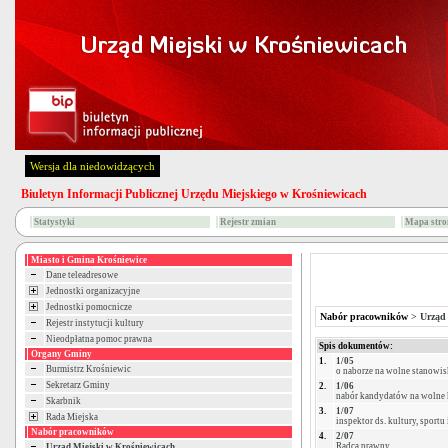
Wersja dla niedowidzących
Biuletyn Informacji Publicznej Urzędu Miejskiego w Krośniewicach
Statystyki
Rejestr zmian
Mapa stro
Miasto i Gmina Krośniewice
Dane teleadresowe
Jednostki organizacyjne
Jednostki pomocnicze
Nabór pracowników
>
Urząd
Rejestr instytucji kultury
Nieodpłatna pomoc prawna
Spis dokumentów:
Organy Gminy
1.
1/05
Burmistrz Krośniewic
o naborze na wolne stanowi
Sekretarz Gminy
2.
1/06
nabór kandydatów na wolne 
Skarbnik
3.
1/07
Rada Miejska
inspektor ds. kultury, sport
Nabór pracowników
4.
2/07
Radca prawny
Urząd Miejski w Krośniewicach