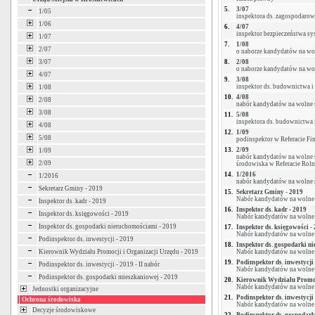
5.
3/07
1/05
inspektora ds. zagospodarow
1/06
6.
4/07
inspektor bezpieczeństwa sy
1/07
7.
1/08
2/07
o naborze kandydatów na wol
3/07
8.
2/08
o naborze kandydatów na woln
4/07
9.
3/08
inspektor ds. budownictwa i
1/08
10.
4/08
2/08
nabór kandydatów na wolne s
3/08
11.
5/08
inspektora ds. budownictwa 
4/08
12.
1/09
5/08
podinspektor w Referacie Fi
13.
2/09
1/09
nabór kandydatów na wolne 
2/09
środowiska w Referacie Rol
14.
1/2016
1/2016
nabór kandydatów na wolne 
Sekretarz Gminy - 2019
15.
Sekretarz Gminy - 2019
Nabór kandydatów na wolne 
Inspektor ds. kadr - 2019
16.
Inspektor ds. kadr - 2019
Inspektor ds. księgowości - 2019
Nabór kandydatów na wolne s
Inspektor ds. gospodarki nieruchomościami - 2019
17.
Inspektor ds. księgowości -
Nabór kandydatów na wolne 
Podinspektor ds. inwestycji - 2019
18.
Inspektor ds. gospodarki n
Kierownik Wydziału Promocji i Organizacji Urzędu - 2019
Nabór kandydatów na wolne 
19.
Podinspektor ds. inwestycji
Podinspektor ds. inwestycji - 2019 - II nabór
Nabór kandydatów na wolne s
Podinspektor ds. gospodarki mieszkaniowej - 2019
20.
Kierownik Wydziału Promoc
Nabór kandydatów na wolne 
Jednostki organizacyjne
21.
Podinspektor ds. inwestycji 
Ochrona środowiska
Nabór kandydatów na wolne s
Decyzje środowiskowe