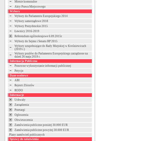
Mienie komunalne
Akty Prawa Miejscowego
Wybory
Wybory do Parlamentu Europejskiego 2014
Wybory samorządowe 2018
Wybory Prezydenckie 2015
Ławnicy 2016-2019
Referendum ogólnokrajowe 6.09.2015r
Wybory do Sejmu i Senatu RP 2015
Wybory uzupełniające do Rady Miejskiej w Krośniewicach
(2019 r.)
Wybory posłów do Parlamentu Europejskiego zarządzone na
dzień 26 maja 2019 r.
Informacja Publiczna
Ponowne wykorzystanie informacji publicznej
Petycje
Dane osobowe
ABI
Rejestr Zbiorów
RODO
Informacje
Uchwały
Zarządzenia
Przetargi
Ogłoszenia
Obwieszczenia
Zamówienia publiczne poniżej 30.000 EUR
Zamówienia publiczne powyżej 30.000 EUR
Plany zamówień publicznych
Sprawy do załatwienia