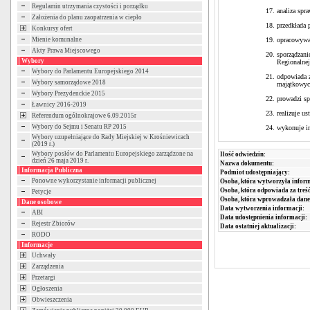
Regulamin utrzymania czystości i porządku
analiza sp
Założenia do planu zaopatrzenia w ciepło
przedkłada 
Konkursy ofert
opracowywan
Mienie komunalne
Akty Prawa Miejscowego
sporządzani
Wybory
Regionalne
Wybory do Parlamentu Europejskiego 2014
odpowiada z
Wybory samorządowe 2018
majątkowyc
Wybory Prezydenckie 2015
prowadzi sp
Ławnicy 2016-2019
realizuje u
Referendum ogólnokrajowe 6.09.2015r
Wybory do Sejmu i Senatu RP 2015
wykonuje in
Wybory uzupełniające do Rady Miejskiej w Krośniewicach
(2019 r.)
Wybory posłów do Parlamentu Europejskiego zarządzone na
Ilość odwiedzin:
dzień 26 maja 2019 r.
Nazwa dokumentu:
Informacja Publiczna
Podmiot udostępniający:
Ponowne wykorzystanie informacji publicznej
Osoba, która wytworzyła inform
Osoba, która odpowiada za treść
Petycje
Osoba, która wprowadzała dane
Dane osobowe
Data wytworzenia informacji:
ABI
Data udostępnienia informacji:
Rejestr Zbiorów
Data ostatniej aktualizacji:
RODO
Informacje
Uchwały
Zarządzenia
Przetargi
Ogłoszenia
Obwieszczenia