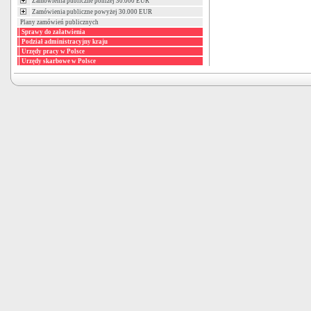
Zamówienia publiczne poniżej 30.000 EUR
Zamówienia publiczne powyżej 30.000 EUR
Plany zamówień publicznych
Sprawy do załatwienia
Podział administracyjny kraju
Urzędy pracy w Polsce
Urzędy skarbowe w Polsce