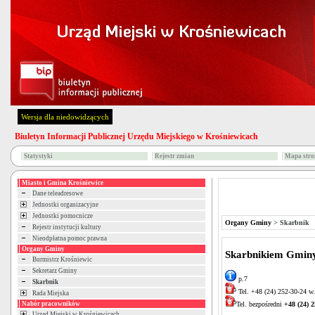
Wersja dla niedowidzących
Biuletyn Informacji Publicznej Urzędu Miejskiego w Krośniewicach
Statystyki
Rejestr zmian
Mapa stro
Miasto i Gmina Krośniewice
Dane teleadresowe
Jednostki organizacyjne
Jednostki pomocnicze
Organy Gminy
>
Skarbnik
Rejestr instytucji kultury
Nieodpłatna pomoc prawna
Organy Gminy
Skarbnikiem Gminy 
Burmistrz Krośniewic
Sekretarz Gminy
p.7
Skarbnik
Tel. +48 (24) 252-30-24 w
Rada Miejska
Tel. bezpośredni
+48 (24) 2
Nabór pracowników
Urząd Miejski w Krośniewicach