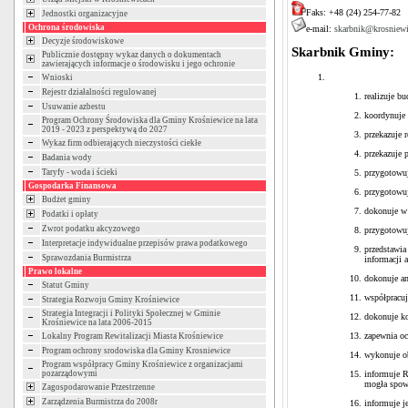
Faks: +48 (24) 254-77-82
Jednostki organizacyjne
Ochrona środowiska
e-mail:
skarbnik@krosniewi
Decyzje środowiskowe
Skarbnik Gminy:
Publicznie dostępny wykaz danych o dokumentach
zawierających informacje o środowisku i jego ochronie
Wnioski
Rejestr działalności regulowanej
realizuje b
Usuwanie azbestu
koordynuje 
Program Ochrony Środowiska dla Gminy Krośniewice na lata
2019 - 2023 z perspektywą do 2027
przekazuje 
Wykaz firm odbierających nieczystości ciekłe
przekazuje
Badania wody
przygotowuj
Taryfy - woda i ścieki
Gospodarka Finansowa
przygotowuj
Budżet gminy
dokonuje w 
Podatki i opłaty
Zwrot podatku akcyzowego
przygotowu
Interpretacje indywidualne przepisów prawa podatkowego
przedstawia
Sprawozdania Burmistrza
informacji 
Prawo lokalne
dokonuje an
Statut Gminy
współpracuj
Strategia Rozwoju Gminy Krośniewice
Strategia Integracji i Polityki Społecznej w Gminie
dokonuje ko
Krośniewice na lata 2006-2015
zapewnia oc
Lokalny Program Rewitalizacji Miasta Krośniewice
Program ochrony srodowiska dla Gminy Krosniewice
wykonuje ob
Program współpracy Gminy Krośniewice z organizacjami
informuje R
pozarządowymi
mogła spo
Zagospodarowanie Przestrzenne
Zarządzenia Burmistrza do 2008r
informuje j