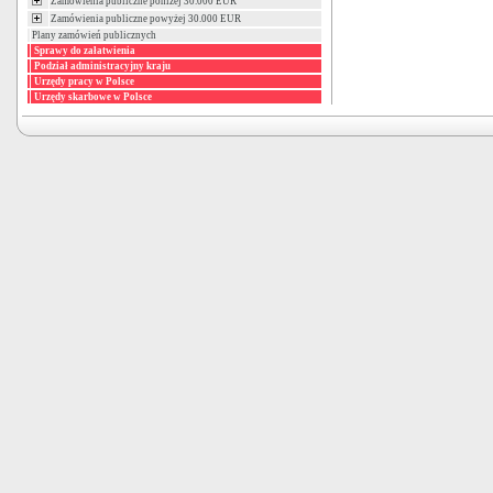
Zamówienia publiczne poniżej 30.000 EUR
Zamówienia publiczne powyżej 30.000 EUR
Plany zamówień publicznych
Sprawy do załatwienia
Podział administracyjny kraju
Urzędy pracy w Polsce
Urzędy skarbowe w Polsce