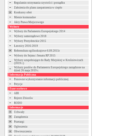
Regulamin utrzymania czystości i porządku
Założenia do planu zaopatrzenia w ciepło
Konkursy ofert
Mienie komunalne
Akty Prawa Miejscowego
Wybory
Wybory do Parlamentu Europejskiego 2014
Wybory samorządowe 2018
Wybory Prezydenckie 2015
Ławnicy 2016-2019
Referendum ogólnokrajowe 6.09.2015r
Wybory do Sejmu i Senatu RP 2015
Wybory uzupełniające do Rady Miejskiej w Krośniewicach
(2019 r.)
Wybory posłów do Parlamentu Europejskiego zarządzone na
dzień 26 maja 2019 r.
Informacja Publiczna
Ponowne wykorzystanie informacji publicznej
Petycje
Dane osobowe
ABI
Rejestr Zbiorów
RODO
Informacje
Uchwały
Zarządzenia
Przetargi
Ogłoszenia
Obwieszczenia