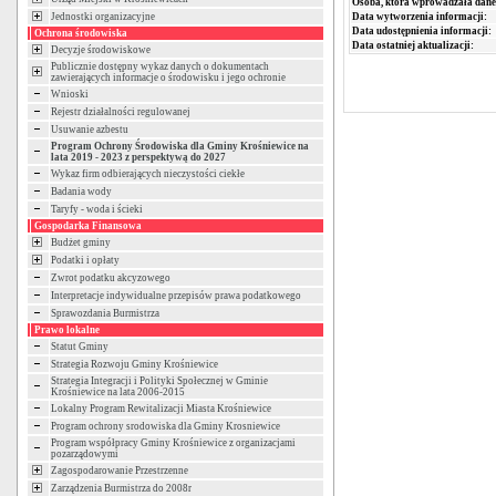
Osoba, która wprowadzała dane
Data wytworzenia informacji:
Jednostki organizacyjne
Data udostępnienia informacji:
Ochrona środowiska
Data ostatniej aktualizacji:
Decyzje środowiskowe
Publicznie dostępny wykaz danych o dokumentach
zawierających informacje o środowisku i jego ochronie
Wnioski
Rejestr działalności regulowanej
Usuwanie azbestu
Program Ochrony Środowiska dla Gminy Krośniewice na
lata 2019 - 2023 z perspektywą do 2027
Wykaz firm odbierających nieczystości ciekłe
Badania wody
Taryfy - woda i ścieki
Gospodarka Finansowa
Budżet gminy
Podatki i opłaty
Zwrot podatku akcyzowego
Interpretacje indywidualne przepisów prawa podatkowego
Sprawozdania Burmistrza
Prawo lokalne
Statut Gminy
Strategia Rozwoju Gminy Krośniewice
Strategia Integracji i Polityki Społecznej w Gminie
Krośniewice na lata 2006-2015
Lokalny Program Rewitalizacji Miasta Krośniewice
Program ochrony srodowiska dla Gminy Krosniewice
Program współpracy Gminy Krośniewice z organizacjami
pozarządowymi
Zagospodarowanie Przestrzenne
Zarządzenia Burmistrza do 2008r