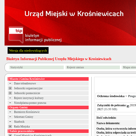
Wersja dla niedowidzących
Biuletyn Informacji Publicznej Urzędu Miejskiego w Krośniewicach
Statystyki
Rejestr zmian
Mapa stro
Miasto i Gmina Krośniewice
Dane teleadresowe
Jednostki organizacyjne
Jednostki pomocnicze
Ochrona środowiska
>
Progr
Rejestr instytucji kultury
Nieodpłatna pomoc prawna
Załączniki do pobrania:
2019
Organy Gminy
2027
(35.99 MB)
Burmistrz Krośniewic
Sekretarz Gminy
Ilość odwiedzin:
Skarbnik
Nazwa dokumentu:
Rada Miejska
Osoba, która wytworzyła inform
Nabór pracowników
Osoba, która odpowiada za treść
Urząd Miejski w Krośniewicach