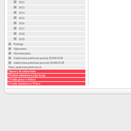
2012
2013
2014
2015
2016
2017
2018
2019
Przetargi
Ogłoszenia
Obwieszczenia
Zamówienia publiczne poniżej 30.000 EUR
Zamówienia publiczne powyżej 30.000 EUR
Plany zamówień publicznych
Sprawy do załatwienia
Podział administracyjny kraju
Urzędy pracy w Polsce
Urzędy skarbowe w Polsce