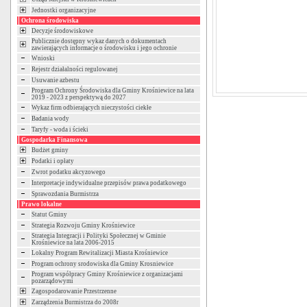
Jednostki organizacyjne
Ochrona środowiska
Decyzje środowiskowe
Publicznie dostępny wykaz danych o dokumentach
zawierających informacje o środowisku i jego ochronie
Wnioski
Rejestr działalności regulowanej
Usuwanie azbestu
Program Ochrony Środowiska dla Gminy Krośniewice na lata
2019 - 2023 z perspektywą do 2027
Wykaz firm odbierających nieczystości ciekłe
Badania wody
Taryfy - woda i ścieki
Gospodarka Finansowa
Budżet gminy
Podatki i opłaty
Zwrot podatku akcyzowego
Interpretacje indywidualne przepisów prawa podatkowego
Sprawozdania Burmistrza
Prawo lokalne
Statut Gminy
Strategia Rozwoju Gminy Krośniewice
Strategia Integracji i Polityki Społecznej w Gminie
Krośniewice na lata 2006-2015
Lokalny Program Rewitalizacji Miasta Krośniewice
Program ochrony srodowiska dla Gminy Krosniewice
Program współpracy Gminy Krośniewice z organizacjami
pozarządowymi
Zagospodarowanie Przestrzenne
Zarządzenia Burmistrza do 2008r