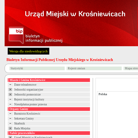
Wersja dla niedowidzących
Biuletyn Informacji Publicznej Urzędu Miejskiego w Krośniewicach
Statystyki
Rejestr zmian
Mapa stro
Miasto i Gmina Krośniewice
Dane teleadresowe
Jednostki organizacyjne
Polska
Jednostki pomocnicze
Rejestr instytucji kultury
Nieodpłatna pomoc prawna
Organy Gminy
Burmistrz Krośniewic
Sekretarz Gminy
Skarbnik
Rada Miejska
Nabór pracowników
Urząd Miejski w Krośniewicach