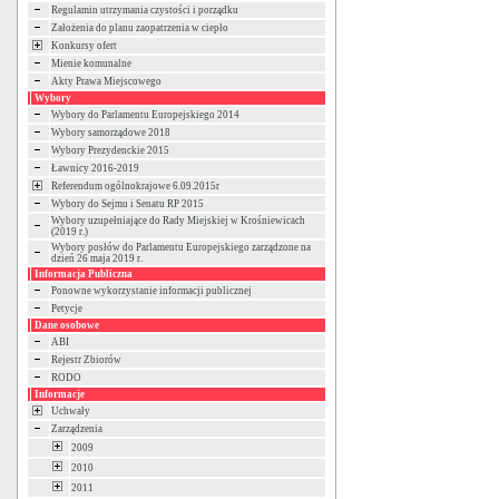
Regulamin utrzymania czystości i porządku
Założenia do planu zaopatrzenia w ciepło
Konkursy ofert
Mienie komunalne
Akty Prawa Miejscowego
Wybory
Wybory do Parlamentu Europejskiego 2014
Wybory samorządowe 2018
Wybory Prezydenckie 2015
Ławnicy 2016-2019
Referendum ogólnokrajowe 6.09.2015r
Wybory do Sejmu i Senatu RP 2015
Wybory uzupełniające do Rady Miejskiej w Krośniewicach
(2019 r.)
Wybory posłów do Parlamentu Europejskiego zarządzone na
dzień 26 maja 2019 r.
Informacja Publiczna
Ponowne wykorzystanie informacji publicznej
Petycje
Dane osobowe
ABI
Rejestr Zbiorów
RODO
Informacje
Uchwały
Zarządzenia
2009
2010
2011