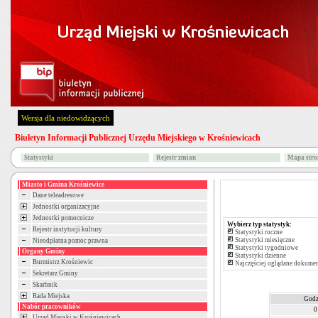
Wersja dla niedowidzących
Biuletyn Informacji Publicznej Urzędu Miejskiego w Krośniewicach
Statystyki
Rejestr zmian
Mapa stro
Miasto i Gmina Krośniewice
Dane teleadresowe
Jednostki organizacyjne
Jednostki pomocnicze
Wybierz typ statystyk:
Rejestr instytucji kultury
Statystyki roczne
Statystyki miesięczne
Nieodpłatna pomoc prawna
Statystyki tygodniowe
Organy Gminy
Statystyki dzienne
Burmistrz Krośniewic
Najczęściej oglądane dokume
Sekretarz Gminy
Skarbnik
Rada Miejska
Godz
Nabór pracowników
0
Urząd Miejski w Krośniewicach