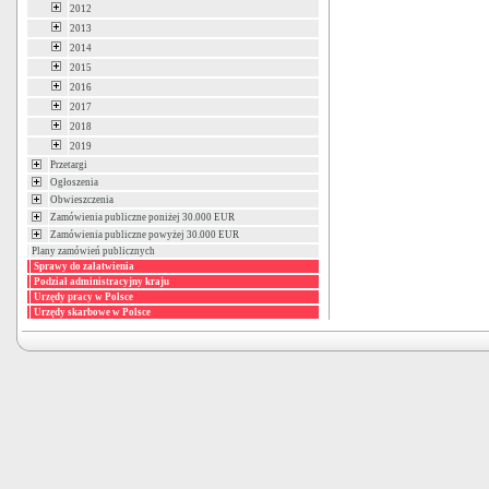
2012
2013
2014
2015
2016
2017
2018
2019
Przetargi
Ogłoszenia
Obwieszczenia
Zamówienia publiczne poniżej 30.000 EUR
Zamówienia publiczne powyżej 30.000 EUR
Plany zamówień publicznych
Sprawy do załatwienia
Podział administracyjny kraju
Urzędy pracy w Polsce
Urzędy skarbowe w Polsce