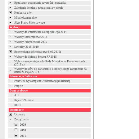
Regulamin utrzymania czystości i porządku
Założenia do planu zaopatrzenia w ciepło
Konkursy ofert
Mienie komunalne
Akty Prawa Miejscowego
Wybory
Wybory do Parlamentu Europejskiego 2014
Wybory samorządowe 2018
Wybory Prezydenckie 2015
Ławnicy 2016-2019
Referendum ogólnokrajowe 6.09.2015r
Wybory do Sejmu i Senatu RP 2015
Wybory uzupełniające do Rady Miejskiej w Krośniewicach
(2019 r.)
Wybory posłów do Parlamentu Europejskiego zarządzone na
dzień 26 maja 2019 r.
Informacja Publiczna
Ponowne wykorzystanie informacji publicznej
Petycje
Dane osobowe
ABI
Rejestr Zbiorów
RODO
Informacje
Uchwały
Zarządzenia
2009
2010
2011