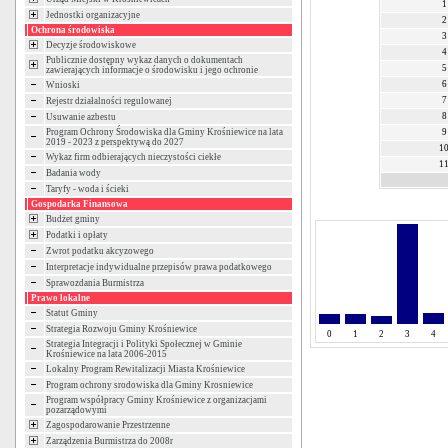
1
Jednostki organizacyjne
2
Ochrona środowiska
3
Decyzje środowiskowe
4
Publicznie dostępny wykaz danych o dokumentach
5
zawierających informacje o środowisku i jego ochronie
6
Wnioski
7
Rejestr działalności regulowanej
8
Usuwanie azbestu
Program Ochrony Środowiska dla Gminy Krośniewice na lata
9
2019 - 2023 z perspektywą do 2027
1
Wykaz firm odbierających nieczystości ciekłe
1
Badania wody
Taryfy - woda i ścieki
Gospodarka Finansowa
Budżet gminy
Podatki i opłaty
Zwrot podatku akcyzowego
Interpretacje indywidualne przepisów prawa podatkowego
Sprawozdania Burmistrza
Prawo lokalne
Statut Gminy
Strategia Rozwoju Gminy Krośniewice
0
1
2
3
4
Strategia Integracji i Polityki Społecznej w Gminie
Krośniewice na lata 2006-2015
Lokalny Program Rewitalizacji Miasta Krośniewice
Program ochrony srodowiska dla Gminy Krosniewice
Program współpracy Gminy Krośniewice z organizacjami
pozarządowymi
Zagospodarowanie Przestrzenne
Zarządzenia Burmistrza do 2008r