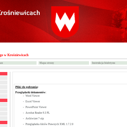
ego w Krośniewicach
ian
Mapa strony
Instrukcja biuletynu
Pliki do pobrania
:
Przeglądarki dokumentów
:
-
Word Viewer
-
Excel Viewer
-
PowerPoint Viewer
-
Acrobat Reader 9.3 PL
-
Archiwizer 7-zip
-
Przeglądarka Aktów Prawnych XML 1.7.2.0