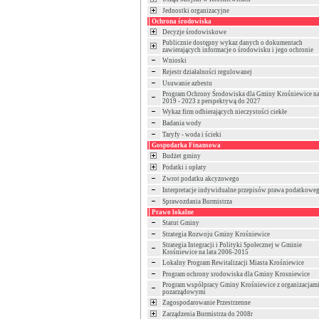
Jednostki organizacyjne
Ochrona środowiska
Decyzje środowiskowe
Publicznie dostępny wykaz danych o dokumentach
zawierających informacje o środowisku i jego ochronie
Wnioski
Rejestr działalności regulowanej
Usuwanie azbestu
Program Ochrony Środowiska dla Gminy Krośniewice na
2019 - 2023 z perspektywą do 2027
Wykaz firm odbierających nieczystości ciekłe
Badania wody
Taryfy - woda i ścieki
Gospodarka Finansowa
Budżet gminy
Podatki i opłaty
Zwrot podatku akcyzowego
Interpretacje indywidualne przepisów prawa podatkowe
Sprawozdania Burmistrza
Prawo lokalne
Statut Gminy
Strategia Rozwoju Gminy Krośniewice
Strategia Integracji i Polityki Społecznej w Gminie
Krośniewice na lata 2006-2015
Lokalny Program Rewitalizacji Miasta Krośniewice
Program ochrony srodowiska dla Gminy Krosniewice
Program współpracy Gminy Krośniewice z organizacjam
pozarządowymi
Zagospodarowanie Przestrzenne
Zarządzenia Burmistrza do 2008r