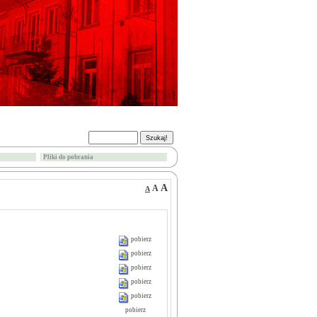
Pliki do pobrania
A
A
A
pobierz
pobierz
pobierz
pobierz
pobierz
pobierz