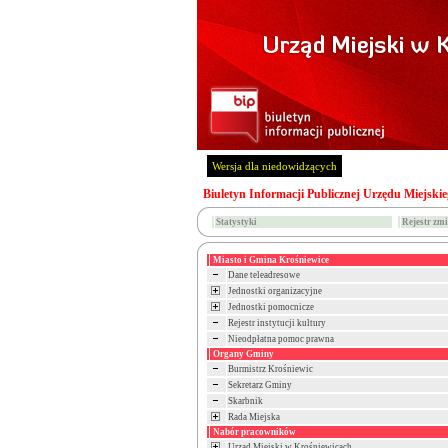
Wersja dla niedowidzących
Biuletyn Informacji Publicznej Urzędu Miejski
Statystyki
Rejestr zm
Miasto i Gmina Krośniewice
Dane teleadresowe
Jednostki organizacyjne
Jednostki pomocnicze
Rejestr instytucji kultury
Nieodpłatna pomoc prawna
Organy Gminy
Burmistrz Krośniewic
Sekretarz Gminy
Skarbnik
Rada Miejska
Nabór pracowników
Urząd Miejski w Krośniewicach