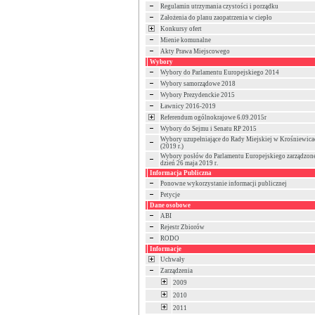
Regulamin utrzymania czystości i porządku
Założenia do planu zaopatrzenia w ciepło
Konkursy ofert
Mienie komunalne
Akty Prawa Miejscowego
Wybory
Wybory do Parlamentu Europejskiego 2014
Wybory samorządowe 2018
Wybory Prezydenckie 2015
Ławnicy 2016-2019
Referendum ogólnokrajowe 6.09.2015r
Wybory do Sejmu i Senatu RP 2015
Wybory uzupełniające do Rady Miejskiej w Krośniewica
(2019 r.)
Wybory posłów do Parlamentu Europejskiego zarządzon
dzień 26 maja 2019 r.
Informacja Publiczna
Ponowne wykorzystanie informacji publicznej
Petycje
Dane osobowe
ABI
Rejestr Zbiorów
RODO
Informacje
Uchwały
Zarządzenia
2009
2010
2011