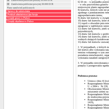
Zamówienia publiczne poniżej 30.000 EUR
b) 50 cm – w przypadku pozost
Zamówienia publiczne powyżej 30.000 EUR
– w celu przywrócenia gruntów
miejscowym planie zagospodaro
Plany zamówień publicznych
8) krzewów, których wiek nie p
Sprawy do załatwienia
zgodnego z przeznaczeniem ter
Podział administracyjny kraju
zagospodarowania terenu;
9) drzew lub krzewów w związku
Urzędy pracy w Polsce
10) drzew lub krzewów, które o
Urzędy skarbowe w Polsce
11) topoli o obwodzie pnia mi
zastąpione w najbliższym sezo
12) drzew lub krzewów, jeżeli 
przyrodniczych;
13) drzew lub krzewów z grobl
14) drzew lub krzewów, jeżeli 
wodnych służących kształtowan
15) drzew lub krzewów usuwany
2. W przypadkach, o których mo
lub krzewu albo wykonania nasa
terminu wskazanego w tym zezwo
posiadacza nieruchomości, org
wykonania nasadzeń zastępczyc
3. W przypadku niewykonania na
przepisy o postępowaniu egzek
Podstawa prawna:
Ustawa z dnia 16 kwie
Rozporządzenie Minis
U. z 2004 r. Nr 228, 
Obwieszczenie Ministr
zniszczenie zieleni na
Rozporządzenie Minist
do środowiska przyro
Rozporządzenie Minis
1419),
Rozporządzenie Minis
Rozporządzenie Minis