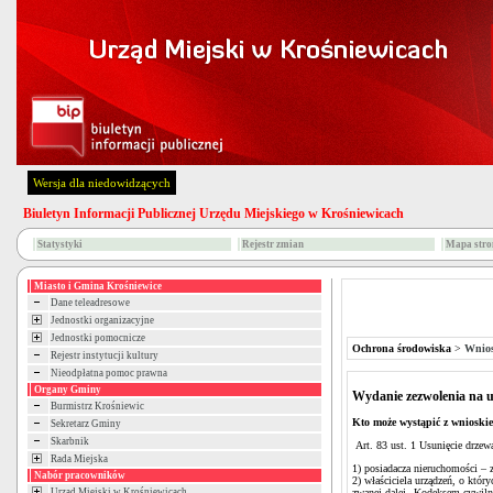
Wersja dla niedowidzących
Biuletyn Informacji Publicznej Urzędu Miejskiego w Krośniewicach
Statystyki
Rejestr zmian
Mapa stro
Miasto i Gmina Krośniewice
Dane teleadresowe
Jednostki organizacyjne
Jednostki pomocnicze
Ochrona środowiska
>
Wnio
Rejestr instytucji kultury
Nieodpłatna pomoc prawna
Organy Gminy
Wydanie zezwolenia na u
Burmistrz Krośniewic
Kto może wystąpić z wnioskie
Sekretarz Gminy
Skarbnik
Art. 83 ust. 1 Usunięcie drzew
Rada Miejska
1) posiadacza nieruchomości – z
Nabór pracowników
2) właściciela urządzeń, o któr
Urząd Miejski w Krośniewicach
zwanej dalej „Kodeksem cywilny