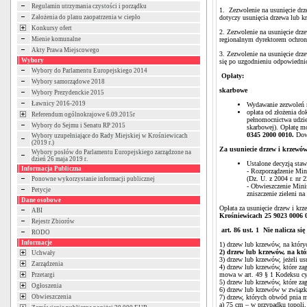
Regulamin utrzymania czystości i porządku
1. Zezwolenie na usunięcie drz
Założenia do planu zaopatrzenia w ciepło
dotyczy usunięcia drzewa lub k
Konkursy ofert
2. Zezwolenie na usunięcie dr
Mienie komunalne
regionalnym dyrektorem ochro
Akty Prawa Miejscowego
3. Zezwolenie na usunięcie drz
Wybory
się po uzgodnieniu odpowiedni
Wybory do Parlamentu Europejskiego 2014
Opłaty:
Wybory samorządowe 2018
skarbowe
Wybory Prezydenckie 2015
Ławnicy 2016-2019
Wydawanie zezwoleń n
opłata od złożenia d
Referendum ogólnokrajowe 6.09.2015r
pełnomocnictwa udzie
Wybory do Sejmu i Senatu RP 2015
skarbowej). Opłatę m
0345 2000 0010.
Dow
Wybory uzupełniające do Rady Miejskiej w Krośniewicach
(2019 r.)
Za usuniecie drzew i krzewó
Wybory posłów do Parlamentu Europejskiego zarządzone na
dzień 26 maja 2019 r.
Ustalone decyzją staw
Informacja Publiczna
- Rozporządzenie Min
(Dz. U. z 2004 r. nr 
Ponowne wykorzystanie informacji publicznej
- Obwieszczenie Minis
Petycje
zniszczenie zieleni n
Dane osobowe
Opłata za usunięcie drzew i k
ABI
Krośniewicach
25 9023 0006 
Rejestr Zbiorów
art. 86 ust. 1 Nie nalicza się
RODO
Informacje
1) drzew lub krzewów, na który
2) drzew lub krzewów, na któ
Uchwały
3) drzew lub krzewów, jeżeli us
Zarządzenia
4) drzew lub krzewów, które za
mowa w art. 49 § 1 Kodeksu c
Przetargi
5) drzew lub krzewów, które za
Ogłoszenia
6) drzew lub krzewów w związk
Obwieszczenia
7) drzew, których obwód pnia m
a) 75 cm – w przypadku topoli, 