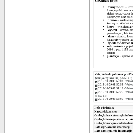
Słowniczek pojęć:
tereny zieleni
– teren
funkcje publiczne, a 
zieleń towarzysząca
kolejowym oraz obi
drzewo
– wieloletni
koronę w jakimkolwie
krzew
– wieloletnią r
wywrot
– drzewo lub
powietrznym, lub kat
złom
– drzewo, które
katastrofy w ruchu l
żywotność drzewa 
zadrzewienie
– pojed
2014 r. poz. 1153 ora
terenu;
plantacja
– uprawę d
Załączniki do pobrania:
2015
(wersja edytowalna)
(76.50 kB)
2015-10-09 09:50:04 -
Wniose
2015-10-09 09:50:55 -
Wniose
2015-10-09 09:51:18 -
Wniose
2015-10-09 09:52:25 -
Wniose
(84.50 kB)
2015-10-09 09:53:00 -
Wniose
Ilość odwiedzin:
Nazwa dokumentu:
Osoba, która wytworzyła inform
Osoba, która odpowiada za treść
Osoba, która wprowadzała dane
Data wytworzenia informacji:
Data udostępnienia informacji: