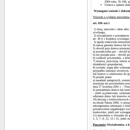
2004 roku, Nr 168, po
Ustawa o opłacie skar
Wymagane wnioski i dokum
Wniosek o wydanie zezwolenia n
art. 83b ust.1
1) imię, nazwisko i adres albo 
cywilnego;
2) oświadczenie o posiadanym 
art. 49 § 1 Kodeksu cywilnego;
3) zgodę właściciela nieruchomo
4) nazwę gatunku drzewa lub k
5) obwód pnia drzewa mierzony
a) posiada kilka pni – obwód ka
b) nie posiada pnia – obwód pn
6) wielkość powierzchni, z któr
7) miejsce, przyczynę, termin 
działalności gospodarczej;
8) rysunek, mapę albo wykonany
przypadku realizacji inwestycji
lub krzewu w odniesieniu do gr
9) projekt planu:
a) nasadzeń zastępczych, rozum
mniejszej niż powierzchnia usu
dnia 27 kwietnia 2001 r. – Pra
b) przesadzenia drzewa lub krz
– jeżeli są planowane, wykonan
odmianie drzew lub krzewów or
10) decyzję o środowiskowych u
na obszar Natura 2000, w przypa
udostępnianiu informacji o śro
postanowienie uzgadniające wy
środowisko, jeżeli jest wymagan
11) zezwolenie w stosunku do g
1, 3, 7, 8, 12, 13 i 15, jeżeli 
Pouczenie:
Oświadczenia, o kt