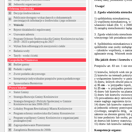
Jednostki organizacyjne
Uwaga!
Ochrona środowiska
2. Zgoda właściciela nieruch
Decyzje środowiskowe
Publicznie dostępny wykaz danych o dokumentach
1) spółdzielnię mieszkaniową;
zawierających informacje o środowisku i jego ochronie
2) wspólnotę mieszkaniową, w k
własności lokali (Dz. U. z 2000
Wnioski
3) zarządcę nieruchomości będą
Rejestr działalności regulowanej
3. Zgoda właściciela nieruchom
Usuwanie azbestu
wieczystego lub posiadacza ni
Program Ochrony Środowiska dla Gminy Krośniewice na lata
2019 - 2023 z perspektywą do 2027
4. Spółdzielnia mieszkaniowa i
Wykaz firm odbierających nieczystości ciekłe
spółdzielni oraz osoby niebędą
– członków wspólnoty, o zamiar
Badania wody
zgłaszanie uwag. Wniosek może 
Taryfy - woda i ścieki
Dla jakich drzew i krzewów n
Gospodarka Finansowa
Budżet gminy
Przepisów art. 83 ust. 1 nie st
Podatki i opłaty
1) krzewów, których wiek nie pr
Zwrot podatku akcyzowego
2) krzewów na terenach pokryty
z wyłączeniem krzewów w pasie 
Interpretacje indywidualne przepisów prawa podatkowego
3) drzew, których obwód pnia n
Sprawozdania Burmistrza
a)
35 cm
– w przypadku topoli, 
Prawo lokalne
b)
25 cm
– w przypadku pozost
4) drzew lub krzewów na planta
Statut Gminy
5) drzew lub krzewów owocowych
Strategia Rozwoju Gminy Krośniewice
13) prowadzenia akcji ratowni
stanie nagłego zagrożenia życia
Strategia Integracji i Polityki Społecznej w Gminie
Krośniewice na lata 2006-2015
14) drzew lub krzewów stanowi
a) jednostki ochrony przeciwpo
Lokalny Program Rewitalizacji Miasta Krośniewice
cywilnego, zarządców dróg, zar
Program ochrony srodowiska dla Gminy Krosniewice
zakresie na zlecenie gminy lub 
b) inne podmioty lub osoby, po
Program współpracy Gminy Krośniewice z organizacjami
że drzewa lub krzewy stanowią
pozarządowymi
15) drzew lub krzewów należący
Zagospodarowanie Przestrzenne
Zarządzenia Burmistrza do 2008r
Kompetencje organu: