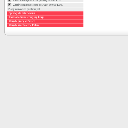
Zamówienia publiczne poniżej 30.000 EUR
Zamówienia publiczne powyżej 30.000 EUR
Plany zamówień publicznych
Sprawy do załatwienia
Podział administracyjny kraju
Urzędy pracy w Polsce
Urzędy skarbowe w Polsce