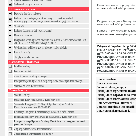
Jednostki organizacyjne
Formularz konsultacji projekt
ustawy o działalności pożytku p
Ochrona środowiska
Decyzje środowiskowe
Publicznie dostępny wykaz danych o dokumentach
Program współpracy Gminy Kro
zawierających informacje o środowisku i jego ochronie
roku o działalności pożytku pub
Wnioski
Rejestr działalności regulowanej
Uchwała Rady Miejskiej w Kro
organizacjami pozarządowymi n
Usuwanie azbestu
Program Ochrony Środowiska dla Gminy Krośniewice na lata
2019 - 2023 z perspektywą do 2027
Załączniki do pobrania:
2014
Wykaz firm odbierających nieczystości ciekłe
ORGANIZACJAMI POZARZ
Badania wody
2015-05-04 18:33:20 -
SPRA
POZARZĄDOWYMI W ROKU 
Taryfy - woda i ścieki
2017-05-31 14:51:54 -
SPRA
Gospodarka Finansowa
POZARZĄDOWYMI W ROKU 
Budżet gminy
2018-06-07 08:36:05 -
SPRA
POZARZĄDOWYMI W ROKU 
Podatki i opłaty
Zwrot podatku akcyzowego
Ilość odwiedzin:
Interpretacje indywidualne przepisów prawa podatkowego
Nazwa dokumentu:
Sprawozdania Burmistrza
Podmiot udostępniający:
Prawo lokalne
Osoba, która wytworzyła inform
Statut Gminy
Osoba, która odpowiada za treść
Osoba, która wprowadzała dane
Strategia Rozwoju Gminy Krośniewice
Data wytworzenia informacji:
Strategia Integracji i Polityki Społecznej w Gminie
Data udostępnienia informacji:
Krośniewice na lata 2006-2015
Data ostatniej aktualizacji:
Lokalny Program Rewitalizacji Miasta Krośniewice
Program ochrony srodowiska dla Gminy Krosniewice
Program współpracy Gminy Krośniewice z organizacjami
pozarządowymi
Zagospodarowanie Przestrzenne
Zarządzenia Burmistrza do 2008r