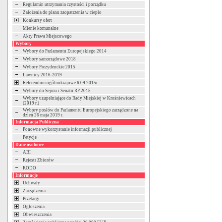
Regulamin utrzymania czystości i porządku
Założenia do planu zaopatrzenia w ciepło
Konkursy ofert
Mienie komunalne
Akty Prawa Miejscowego
Wybory
Wybory do Parlamentu Europejskiego 2014
Wybory samorządowe 2018
Wybory Prezydenckie 2015
Ławnicy 2016-2019
Referendum ogólnokrajowe 6.09.2015r
Wybory do Sejmu i Senatu RP 2015
Wybory uzupełniające do Rady Miejskiej w Krośniewicach
(2019 r.)
Wybory posłów do Parlamentu Europejskiego zarządzone na
dzień 26 maja 2019 r.
Informacja Publiczna
Ponowne wykorzystanie informacji publicznej
Petycje
Dane osobowe
ABI
Rejestr Zbiorów
RODO
Informacje
Uchwały
Zarządzenia
Przetargi
Ogłoszenia
Obwieszczenia