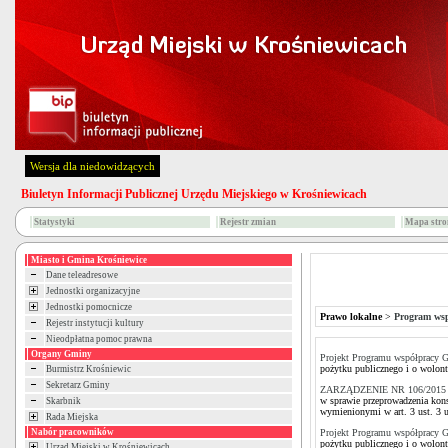
Wersja dla niedowidzących
Biuletyn Informacji Publicznej Urzędu Miejskiego w Krośniewicach
Statystyki
Rejestr zmian
Mapa stro
Miasto i Gmina Krośniewice
Dane teleadresowe
Jednostki organizacyjne
Jednostki pomocnicze
Prawo lokalne
>
Program wsp
Rejestr instytucji kultury
Nieodpłatna pomoc prawna
Organy Gminy
Projekt Programu współpracy 
pożytku publicznego i o wolont
Burmistrz Krośniewic
Sekretarz Gminy
ZARZĄDZENIE NR 106/2015 B
w sprawie przeprowadzenia kon
Skarbnik
wymienionymi w art. 3 ust. 3 u
Rada Miejska
Nabór pracowników
Projekt Programu współpracy 
pożytku publicznego i o wolont
Urząd Miejski w Krośniewicach