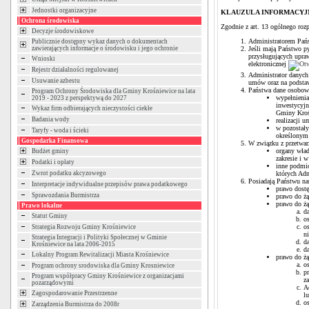
Jednostki organizacyjne
KLAUZULA INFORMACYJ
Ochrona środowiska
Zgodnie z art. 13 ogólnego roz
Decyzje środowiskowe
Administratorem Pań
Publicznie dostępny wykaz danych o dokumentach
zawierających informacje o środowisku i jego ochronie
Jeśli mają Państwo py
przysługujących upra
Wnioski
elektronicznej
Rejestr działalności regulowanej
Administrator danyc
Usuwanie azbestu
umów oraz na podstaw
Państwa dane osobowe
Program Ochrony Środowiska dla Gminy Krośniewice na lata
wypełnienia
2019 - 2023 z perspektywą do 2027
inwestycyjn
Wykaz firm odbierających nieczystości ciekłe
Gminy Krośn
Badania wody
realizacji 
w pozostały
Taryfy - woda i ścieki
określonym 
Gospodarka Finansowa
W związku z przetwa
organy wład
Budżet gminy
zakresie i 
Podatki i opłaty
inne podmio
Zwrot podatku akcyzowego
których Adm
Posiadają Państwu na
Interpretacje indywidualne przepisów prawa podatkowego
prawo dost
Sprawozdania Burmistrza
prawo do żą
prawo do ż
Prawo lokalne
d
Statut Gminy
o
o
Strategia Rozwoju Gminy Krośniewice
n
Strategia Integracji i Polityki Społecznej w Gminie
d
Krośniewice na lata 2006-2015
d
Lokalny Program Rewitalizacji Miasta Krośniewice
prawo do żą
o
Program ochrony srodowiska dla Gminy Krosniewice
p
Program współpracy Gminy Krośniewice z organizacjami
z
pozarządowymi
A
Zagospodarowanie Przestrzenne
l
o
Zarządzenia Burmistrza do 2008r