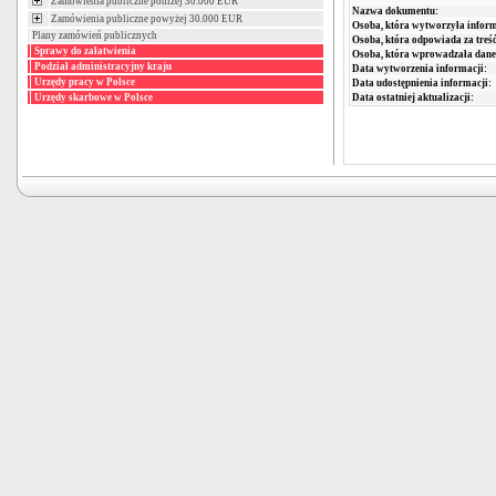
Zamówienia publiczne poniżej 30.000 EUR
Nazwa dokumentu:
Zamówienia publiczne powyżej 30.000 EUR
Osoba, która wytworzyła inform
Plany zamówień publicznych
Osoba, która odpowiada za treść
Sprawy do załatwienia
Osoba, która wprowadzała dane
Podział administracyjny kraju
Data wytworzenia informacji:
Urzędy pracy w Polsce
Data udostępnienia informacji:
Data ostatniej aktualizacji:
Urzędy skarbowe w Polsce