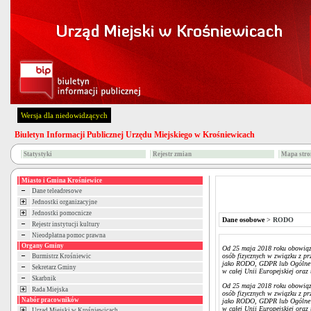
Wersja dla niedowidzących
Biuletyn Informacji Publicznej Urzędu Miejskiego w Krośniewicach
Statystyki
Rejestr zmian
Mapa stro
Miasto i Gmina Krośniewice
Dane teleadresowe
Jednostki organizacyjne
Jednostki pomocnicze
Dane osobowe
>
RODO
Rejestr instytucji kultury
Nieodpłatna pomoc prawna
Organy Gminy
Od 25 maja 2018 roku obowiązu
osób fizycznych w związku z p
Burmistrz Krośniewic
jako RODO, GDPR lub Ogólne R
Sekretarz Gminy
w całej Unii Europejskiej oraz
Skarbnik
Od 25 maja 2018 roku obowiązu
Rada Miejska
osób fizycznych w związku z p
Nabór pracowników
jako RODO, GDPR lub Ogólne R
w całej Unii Europejskiej oraz
Urząd Miejski w Krośniewicach