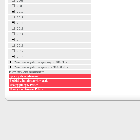
2008
2009
2010
2011
2012
2013
2014
2015
2016
2017
2018
Zamówienia publiczne poniżej 30.000 EUR
Zamówienia publiczne powyżej 30.000 EUR
Plany zamówień publicznych
Sprawy do załatwienia
Podział administracyjny kraju
Urzędy pracy w Polsce
Urzędy skarbowe w Polsce