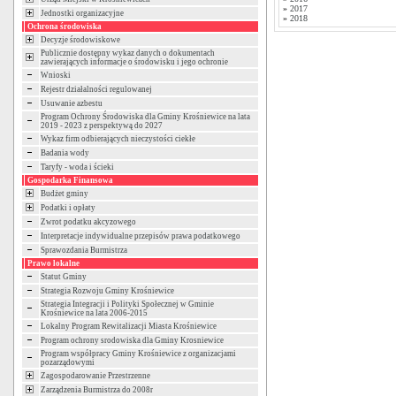
»
2017
Jednostki organizacyjne
»
2018
Ochrona środowiska
Decyzje środowiskowe
Publicznie dostępny wykaz danych o dokumentach
zawierających informacje o środowisku i jego ochronie
Wnioski
Rejestr działalności regulowanej
Usuwanie azbestu
Program Ochrony Środowiska dla Gminy Krośniewice na lata
2019 - 2023 z perspektywą do 2027
Wykaz firm odbierających nieczystości ciekłe
Badania wody
Taryfy - woda i ścieki
Gospodarka Finansowa
Budżet gminy
Podatki i opłaty
Zwrot podatku akcyzowego
Interpretacje indywidualne przepisów prawa podatkowego
Sprawozdania Burmistrza
Prawo lokalne
Statut Gminy
Strategia Rozwoju Gminy Krośniewice
Strategia Integracji i Polityki Społecznej w Gminie
Krośniewice na lata 2006-2015
Lokalny Program Rewitalizacji Miasta Krośniewice
Program ochrony srodowiska dla Gminy Krosniewice
Program współpracy Gminy Krośniewice z organizacjami
pozarządowymi
Zagospodarowanie Przestrzenne
Zarządzenia Burmistrza do 2008r