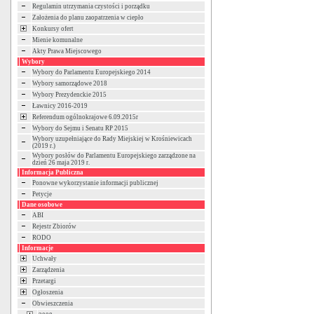
Regulamin utrzymania czystości i porządku
Założenia do planu zaopatrzenia w ciepło
Konkursy ofert
Mienie komunalne
Akty Prawa Miejscowego
Wybory
Wybory do Parlamentu Europejskiego 2014
Wybory samorządowe 2018
Wybory Prezydenckie 2015
Ławnicy 2016-2019
Referendum ogólnokrajowe 6.09.2015r
Wybory do Sejmu i Senatu RP 2015
Wybory uzupełniające do Rady Miejskiej w Krośniewicach
(2019 r.)
Wybory posłów do Parlamentu Europejskiego zarządzone na
dzień 26 maja 2019 r.
Informacja Publiczna
Ponowne wykorzystanie informacji publicznej
Petycje
Dane osobowe
ABI
Rejestr Zbiorów
RODO
Informacje
Uchwały
Zarządzenia
Przetargi
Ogłoszenia
Obwieszczenia