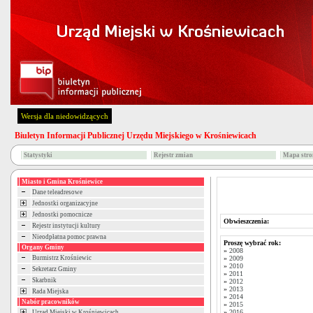
Wersja dla niedowidzących
Biuletyn Informacji Publicznej Urzędu Miejskiego w Krośniewicach
Statystyki
Rejestr zmian
Mapa stro
Miasto i Gmina Krośniewice
Dane teleadresowe
Jednostki organizacyjne
Jednostki pomocnicze
Obwieszczenia:
Rejestr instytucji kultury
Nieodpłatna pomoc prawna
Proszę wybrać rok:
Organy Gminy
»
2008
Burmistrz Krośniewic
»
2009
»
2010
Sekretarz Gminy
»
2011
Skarbnik
»
2012
»
2013
Rada Miejska
»
2014
Nabór pracowników
»
2015
»
2016
Urząd Miejski w Krośniewicach