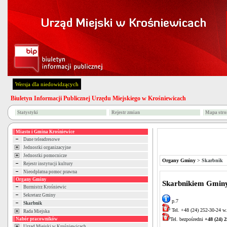
Wersja dla niedowidzących
Biuletyn Informacji Publicznej Urzędu Miejskiego w Krośniewicach
Statystyki
Rejestr zmian
Mapa stro
Miasto i Gmina Krośniewice
Dane teleadresowe
Jednostki organizacyjne
Jednostki pomocnicze
Organy Gminy
>
Skarbnik
Rejestr instytucji kultury
Nieodpłatna pomoc prawna
Organy Gminy
Skarbnikiem Gminy 
Burmistrz Krośniewic
Sekretarz Gminy
p.7
Skarbnik
Tel. +48 (24) 252-30-24 w
Rada Miejska
Tel. bezpośredni
+48 (24) 2
Nabór pracowników
Urząd Miejski w Krośniewicach