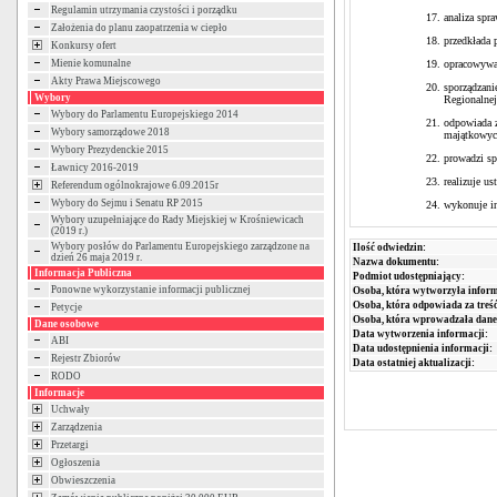
Regulamin utrzymania czystości i porządku
analiza sp
Założenia do planu zaopatrzenia w ciepło
przedkłada 
Konkursy ofert
opracowywan
Mienie komunalne
Akty Prawa Miejscowego
sporządzani
Wybory
Regionalne
Wybory do Parlamentu Europejskiego 2014
odpowiada z
Wybory samorządowe 2018
majątkowyc
Wybory Prezydenckie 2015
prowadzi sp
Ławnicy 2016-2019
realizuje u
Referendum ogólnokrajowe 6.09.2015r
Wybory do Sejmu i Senatu RP 2015
wykonuje in
Wybory uzupełniające do Rady Miejskiej w Krośniewicach
(2019 r.)
Wybory posłów do Parlamentu Europejskiego zarządzone na
Ilość odwiedzin:
dzień 26 maja 2019 r.
Nazwa dokumentu:
Informacja Publiczna
Podmiot udostępniający:
Ponowne wykorzystanie informacji publicznej
Osoba, która wytworzyła inform
Osoba, która odpowiada za treść
Petycje
Osoba, która wprowadzała dane
Dane osobowe
Data wytworzenia informacji:
ABI
Data udostępnienia informacji:
Rejestr Zbiorów
Data ostatniej aktualizacji:
RODO
Informacje
Uchwały
Zarządzenia
Przetargi
Ogłoszenia
Obwieszczenia