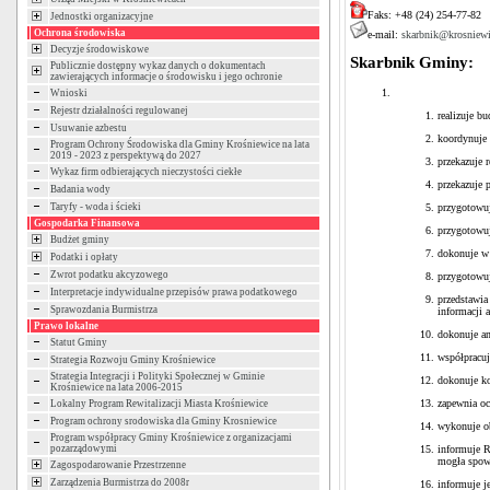
Faks: +48 (24) 254-77-82
Jednostki organizacyjne
Ochrona środowiska
e-mail:
skarbnik@krosniewi
Decyzje środowiskowe
Skarbnik Gminy:
Publicznie dostępny wykaz danych o dokumentach
zawierających informacje o środowisku i jego ochronie
Wnioski
Rejestr działalności regulowanej
realizuje b
Usuwanie azbestu
koordynuje 
Program Ochrony Środowiska dla Gminy Krośniewice na lata
2019 - 2023 z perspektywą do 2027
przekazuje 
Wykaz firm odbierających nieczystości ciekłe
przekazuje
Badania wody
przygotowuj
Taryfy - woda i ścieki
Gospodarka Finansowa
przygotowuj
Budżet gminy
dokonuje w 
Podatki i opłaty
Zwrot podatku akcyzowego
przygotowu
Interpretacje indywidualne przepisów prawa podatkowego
przedstawia
Sprawozdania Burmistrza
informacji 
Prawo lokalne
dokonuje an
Statut Gminy
współpracuj
Strategia Rozwoju Gminy Krośniewice
Strategia Integracji i Polityki Społecznej w Gminie
dokonuje ko
Krośniewice na lata 2006-2015
zapewnia oc
Lokalny Program Rewitalizacji Miasta Krośniewice
Program ochrony srodowiska dla Gminy Krosniewice
wykonuje ob
Program współpracy Gminy Krośniewice z organizacjami
informuje R
pozarządowymi
mogła spo
Zagospodarowanie Przestrzenne
Zarządzenia Burmistrza do 2008r
informuje j