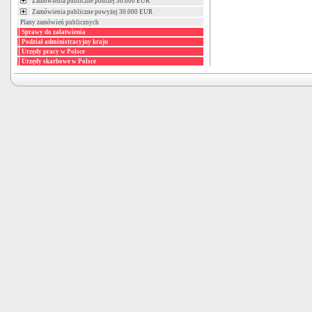
Zamówienia publiczne poniżej 30.000 EUR
Zamówienia publiczne powyżej 30.000 EUR
Plany zamówień publicznych
Sprawy do załatwienia
Podział administracyjny kraju
Urzędy pracy w Polsce
Urzędy skarbowe w Polsce