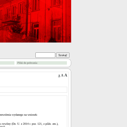
Pliki do pobrania
A
A
A
 zezwolenia wydanego na wniosek:
s cywilny (Dz. U. z 2014 r. poz. 121, z późn. zm.),
dzeń.