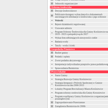
Jednostki organizacyjne
Ochrona środowiska
Decyzje środowiskowe
Publicznie dostępny wykaz danych o dokumentach
zawierających informacje o środowisku i jego ochronie
Wnioski
Rejestr działalności regulowanej
Usuwanie azbestu
Program Ochrony Środowiska dla Gminy Krośniewice na
2019 - 2023 z perspektywą do 2027
Wykaz firm odbierających nieczystości ciekłe
Badania wody
Taryfy - woda i ścieki
Gospodarka Finansowa
Budżet gminy
Podatki i opłaty
Zwrot podatku akcyzowego
Interpretacje indywidualne przepisów prawa podatkowe
Sprawozdania Burmistrza
Prawo lokalne
Statut Gminy
Strategia Rozwoju Gminy Krośniewice
Strategia Integracji i Polityki Społecznej w Gminie
Krośniewice na lata 2006-2015
Lokalny Program Rewitalizacji Miasta Krośniewice
Program ochrony srodowiska dla Gminy Krosniewice
Program współpracy Gminy Krośniewice z organizacjam
pozarządowymi
Zagospodarowanie Przestrzenne
Zarządzenia Burmistrza do 2008r