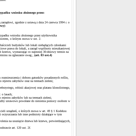
rzypadku
wniosku złożonego przez:
ą
zarządowi, zgodnie z ustawą z dnia 24 czerwca 1994 r. o
owy)
przypadku wniosku złożonego przez użytkownika
dmiotem, o którym mowa w ust. 2.
łaścicieli budynków lub lokali niebędących członkami
ściowe prawa do lokali, a zarząd wspólnoty mieszkaniowej
ub krzewu, wyznaczając co najmniej 30-dniowy termin na
erminu na zgłaszanie uwag.;
(art. 83 ust.4)
m rozmieszczenia i doboru gatunków posadzonych roślin,
rejestru zabytków oraz na terenach zieleni;
brzystego, robinii akacjowej oraz platanu klonolistnego,
 o lasach;
ejestru zabytków lub na terenach zieleni;
 służby ustawowo powołane do niesienia pomocy osobom w
icieli urządzeń, o których mowa w art. 49 § 1 Kodeksu
i oczyszczania lub inne podmioty działające w tym
lenia na usunięcie drzewa lub krzewu, potwierdzających,
dstawie art. 120 ust. 2f.