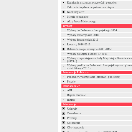
Regulamin utrzymania czystości i porządku
Założenia do planu zaopatrzenia w ciepło
Konkursy ofert
Mienie komunalne
Akty Prawa Miejscowego
Wybory
Wybory do Parlamentu Europejskiego 2014
Wybory samorządowe 2018
Wybory Prezydenckie 2015
Ławnicy 2016-2019
Referendum ogólnokrajowe 6.09.2015r
Wybory do Sejmu i Senatu RP 2015
Wybory uzupełniające do Rady Miejskiej w Krośniewica
(2019 r.)
Wybory posłów do Parlamentu Europejskiego zarządzon
dzień 26 maja 2019 r.
Informacja Publiczna
Ponowne wykorzystanie informacji publicznej
Petycje
Dane osobowe
ABI
Rejestr Zbiorów
RODO
Informacje
Uchwały
Zarządzenia
Przetargi
Ogłoszenia
Obwieszczenia