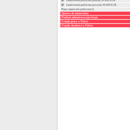
Zamówienia publiczne poniżej 30.000 EUR
Zamówienia publiczne powyżej 30.000 EUR
Plany zamówień publicznych
Sprawy do załatwienia
Podział administracyjny kraju
Urzędy pracy w Polsce
Urzędy skarbowe w Polsce