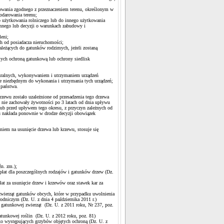
owania zgodnego z przeznaczeniem terenu, określonym w
odarowania terenu;
o użytkowania rolniczego lub do innego użytkowania
nnego lub decyzji o warunkach zabudowy i
leni;
ch od posiadacza nieruchomości;
eżących do gatunków rodzimych, jeżeli zostaną
ętych ochroną gatunkową lub ochrony siedlisk
aturalnych, wykonywaniem i utrzymaniem urządzeń
e niezbędnym do wykonania i utrzymania tych urządzeń;
 państwa.
rzewu zostało uzależnione od przesadzenia tego drzewa
 nie zachowały żywotności po 3 latach od dnia upływu
lub przed upływem tego okresu, z przyczyn zależnych od
u nakłada ponownie w drodze decyzji obowiązek
iem na usunięcie drzewa lub krzewu, stosuje się
źn. zm.);
płat dla poszczególnych rodzajów i gatunków drzew (Dz.
at za usunięcie drzew i krzewów oraz stawek kar za
 zwierząt gatunków obcych, które w przypadku uwolnienia
dniczym (Dz. U. z dnia 4 października 2011 r.)
 gatunkowej zwierząt (Dz. U. z 2011 roku, Nr 237, poz.
atunkowej roślin (Dz. U. z 2012 roku, poz. 81)
ko występujących grzybów objętych ochroną (Dz. U. z