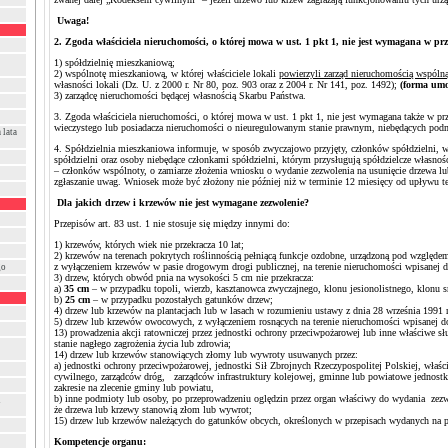
Uwaga!
2. Zgoda właściciela nieruchomości, o której mowa w ust. 1 pkt 1, nie jest wymagana w p
1) spółdzielnię mieszkaniową;
2) wspólnotę mieszkaniową, w której właściciele lokali
powierzyli zarząd nieruchomością wspóln
własności lokali (Dz. U. z 2000 r. Nr 80, poz. 903 oraz z 2004 r. Nr 141, poz. 1492);
(forma um
3) zarządcę nieruchomości będącej własnością Skarbu Państwa.
3. Zgoda właściciela nieruchomości, o której mowa w ust. 1 pkt 1, nie jest wymagana także w 
wieczystego lub posiadacza nieruchomości o nieuregulowanym stanie prawnym, niebędących po
 lata
4. Spółdzielnia mieszkaniowa informuje, w sposób zwyczajowo przyjęty, członków spółdzielni, w
spółdzielni oraz osoby niebędące członkami spółdzielni, którym przysługują spółdzielcze własno
– członków wspólnoty, o zamiarze złożenia wniosku o wydanie zezwolenia na usunięcie drzewa l
zgłaszanie uwag. Wniosek może być złożony nie później niż w terminie 12 miesięcy od upływu t
Dla jakich drzew i krzewów nie jest wymagane zezwolenie?
Przepisów art. 83 ust. 1 nie stosuje się między innymi do:
1) krzewów, których wiek nie przekracza 10 lat;
2) krzewów na terenach pokrytych roślinnością pełniącą funkcje ozdobne, urządzoną pod względe
z wyłączeniem krzewów w pasie drogowym drogi publicznej, na terenie nieruchomości wpisanej do 
go
3) drzew, których obwód pnia na wysokości 5 cm nie przekracza:
a)
35 cm
– w przypadku topoli, wierzb, kasztanowca zwyczajnego, klonu jesionolistnego, klonu sre
b)
25 cm
– w przypadku pozostałych gatunków drzew;
4) drzew lub krzewów na plantacjach lub w lasach w rozumieniu ustawy z dnia 28 września 1991 r.
5) drzew lub krzewów owocowych, z wyłączeniem rosnących na terenie nieruchomości wpisanej do r
13) prowadzenia akcji ratowniczej przez jednostki ochrony przeciwpożarowej lub inne właściwe
stanie nagłego zagrożenia życia lub zdrowia;
14) drzew lub krzewów stanowiących złomy lub wywroty usuwanych przez:
a) jednostki ochrony przeciwpożarowej, jednostki Sił Zbrojnych Rzeczypospolitej Polskiej, właśc
cywilnego, zarządców dróg, zarządców infrastruktury kolejowej, gminne lub powiatowe jednostk
zakresie na zlecenie gminy lub powiatu,
b) inne podmioty lub osoby, po przeprowadzeniu oględzin przez organ właściwy do wydania zezwo
i
że drzewa lub krzewy stanowią złom lub wywrot;
15) drzew lub krzewów należących do gatunków obcych, określonych w przepisach wydanych na po
Kompetencje organu: