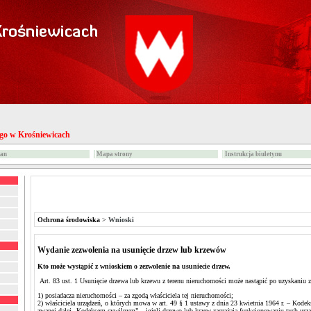
ego w Krośniewicach
ian
Mapa strony
Instrukcja biuletynu
Ochrona środowiska
>
Wnioski
Wydanie zezwolenia na usunięcie drzew lub krzewów
Kto może wystąpić z wnioskiem o zezwolenie na usuniecie drzew.
Art. 83 ust. 1 Usunięcie drzewa lub krzewu z terenu nieruchomości może nastąpić po uzyskaniu
1) posiadacza nieruchomości – za zgodą właściciela tej nieruchomości;
2) właściciela urządzeń, o których mowa w art. 49 § 1 ustawy z dnia 23 kwietnia 1964 r. – Kodek
zwanej dalej „Kodeksem cywilnym” – jeżeli drzewo lub krzew zagrażają funkcjonowaniu tych urzą