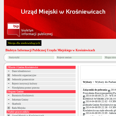
Wersja dla niedowidzących
Biuletyn Informacji Publicznej Urzędu Miejskiego w Krośniewicach
Statystyki
Rejestr zmian
Mapa stro
Miasto i Gmina Krośniewice
Dane teleadresowe
Jednostki organizacyjne
Jednostki pomocnicze
Wybory
>
Wybory do Parlam
Rejestr instytucji kultury
Nieodpłatna pomoc prawna
Załączniki do pobrania:
2014
Organy Gminy
Prezydenta Rzeczypospolitej Po
Burmistrz Krośniewic
2014-04-08 09:21:24 -
WYJA
KOMISJI WYBORCZYCH
(99
Sekretarz Gminy
2014-04-08 09:22:02 -
UCHWA
Skarbnik
podziału Gminy Krośniewice na
2014-04-08 09:22:38 -
UCHWA
Rada Miejska
Krośniewice na stałe obwody gł
Nabór pracowników
2014-04-08 09:23:09 -
Infor
Urząd Miejski w Krośniewicach