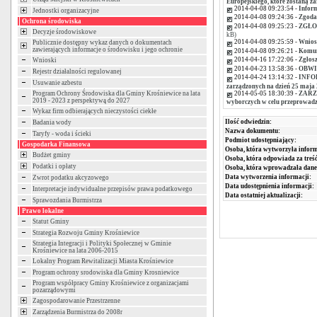
Europejskiego, które zostaną za
2014-04-08 09:23:54 -
Infor
Jednostki organizacyjne
2014-04-08 09:24:36 -
Zgoda
Ochrona środowiska
2014-04-08 09:25:23 -
ZGŁO
Decyzje środowiskowe
kB)
2014-04-08 09:25:59 -
Wnios
Publicznie dostępny wykaz danych o dokumentach
zawierających informacje o środowisku i jego ochronie
2014-04-08 09:26:21 -
Komun
2014-04-16 17:22:06 -
Zgłos
Wnioski
2014-04-23 13:58:36 -
OBWIE
Rejestr działalności regulowanej
2014-04-24 13:14:32 -
INFOR
Usuwanie azbestu
zarządzonych na dzień 25 maja 
2014-05-05 18:30:39 -
ZARZĄ
Program Ochrony Środowiska dla Gminy Krośniewice na lata
2019 - 2023 z perspektywą do 2027
wyborczych w celu przeprowadz
Wykaz firm odbierających nieczystości ciekłe
Ilość odwiedzin:
Badania wody
Nazwa dokumentu:
Taryfy - woda i ścieki
Podmiot udostępniający:
Gospodarka Finansowa
Osoba, która wytworzyła inform
Budżet gminy
Osoba, która odpowiada za treść
Podatki i opłaty
Osoba, która wprowadzała dane
Data wytworzenia informacji:
Zwrot podatku akcyzowego
Data udostępnienia informacji:
Interpretacje indywidualne przepisów prawa podatkowego
Data ostatniej aktualizacji:
Sprawozdania Burmistrza
Prawo lokalne
Statut Gminy
Strategia Rozwoju Gminy Krośniewice
Strategia Integracji i Polityki Społecznej w Gminie
Krośniewice na lata 2006-2015
Lokalny Program Rewitalizacji Miasta Krośniewice
Program ochrony srodowiska dla Gminy Krosniewice
Program współpracy Gminy Krośniewice z organizacjami
pozarządowymi
Zagospodarowanie Przestrzenne
Zarządzenia Burmistrza do 2008r