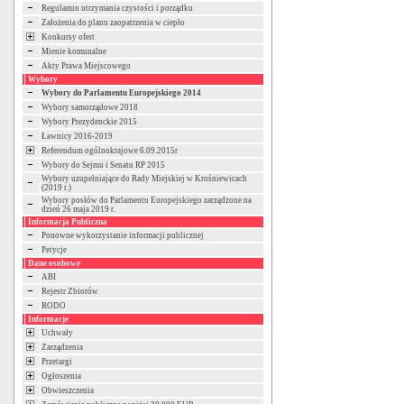
Regulamin utrzymania czystości i porządku
Założenia do planu zaopatrzenia w ciepło
Konkursy ofert
Mienie komunalne
Akty Prawa Miejscowego
Wybory
Wybory do Parlamentu Europejskiego 2014
Wybory samorządowe 2018
Wybory Prezydenckie 2015
Ławnicy 2016-2019
Referendum ogólnokrajowe 6.09.2015r
Wybory do Sejmu i Senatu RP 2015
Wybory uzupełniające do Rady Miejskiej w Krośniewicach
(2019 r.)
Wybory posłów do Parlamentu Europejskiego zarządzone na
dzień 26 maja 2019 r.
Informacja Publiczna
Ponowne wykorzystanie informacji publicznej
Petycje
Dane osobowe
ABI
Rejestr Zbiorów
RODO
Informacje
Uchwały
Zarządzenia
Przetargi
Ogłoszenia
Obwieszczenia