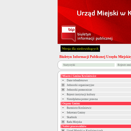
Wersja dla niedowidzących
Biuletyn Informacji Publicznej Urzędu Miejski
Statystyki
Rejestr zm
Miasto i Gmina Krośniewice
Dane teleadresowe
Jednostki organizacyjne
Jednostki pomocnicze
Rejestr instytucji kultury
Nieodpłatna pomoc prawna
Organy Gminy
Burmistrz Krośniewic
Sekretarz Gminy
Skarbnik
Rada Miejska
Nabór pracowników
Urząd Miejski w Krośniewicach