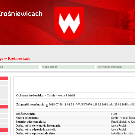
ego w Krośniewicach
ian
Mapa strony
Instrukcja biuletynu
Ochrona środowiska
>
Taryfy - woda i ścieki
Załączniki do pobrania:
2018-07-26 11:01:53 -
WA.RET.070.1.188.3.2018 z dn. 29.06.2018 r.
(51
Ilość odwiedzin:
8169
Nazwa dokumentu:
Taryfy - woda i ściek
Podmiot udostępniający:
Urząd Miejski w Kr
Osoba, która wytworzyła informację:
Aneta Rosiak
Osoba, która odpowiada za treść:
Aneta Rosiak
Osoba, która wprowadzała dane:
Arkadiusz Sochala