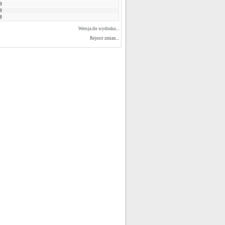
9
9
8
Wersja do wydruku...
Rejestr zmian...