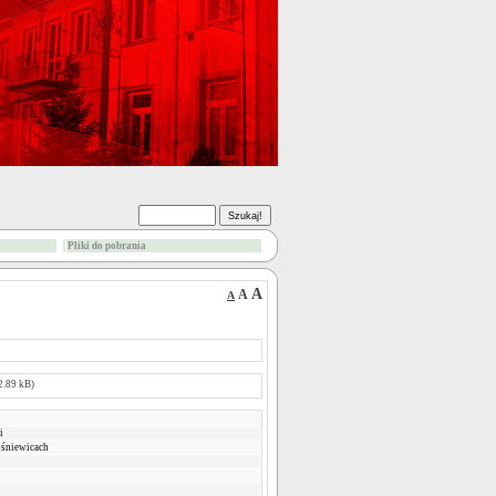
Pliki do pobrania
A
A
A
2.89 kB)
i
ośniewicach