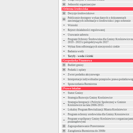
Jednostki organizacyjne
Ochrona środowiska
Decyzje środowiskowe
Publicznie dostępny wykaz danych o dokumentach
zawierających informacje o środowisku i jego ochronie
Wnioski
Rejestr działalności regulowanej
Usuwanie azbestu
Program Ochrony Środowiska dla Gminy Krośniewice na
2019 - 2023 z perspektywą do 2027
Wykaz firm odbierających nieczystości ciekłe
Badania wody
Taryfy - woda i ścieki
Gospodarka Finansowa
Budżet gminy
Podatki i opłaty
Zwrot podatku akcyzowego
Interpretacje indywidualne przepisów prawa podatkowe
Sprawozdania Burmistrza
Prawo lokalne
Statut Gminy
Strategia Rozwoju Gminy Krośniewice
Strategia Integracji i Polityki Społecznej w Gminie
Krośniewice na lata 2006-2015
Lokalny Program Rewitalizacji Miasta Krośniewice
Program ochrony srodowiska dla Gminy Krosniewice
Program współpracy Gminy Krośniewice z organizacjam
pozarządowymi
Zagospodarowanie Przestrzenne
Zarządzenia Burmistrza do 2008r