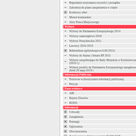
Regulamin utrzymania czystości i porządku
Założenia do planu zaopatrzenia w ciepło
Konkursy ofert
Mienie komunalne
Akty Prawa Miejscowego
Wybory
Wybory do Parlamentu Europejskiego 2014
Wybory samorządowe 2018
Wybory Prezydenckie 2015
Ławnicy 2016-2019
Referendum ogólnokrajowe 6.09.2015r
Wybory do Sejmu i Senatu RP 2015
Wybory uzupełniające do Rady Miejskiej w Krośniewica
(2019 r.)
Wybory posłów do Parlamentu Europejskiego zarządzon
dzień 26 maja 2019 r.
Informacja Publiczna
Ponowne wykorzystanie informacji publicznej
Petycje
Dane osobowe
ABI
Rejestr Zbiorów
RODO
Informacje
Uchwały
Zarządzenia
Przetargi
Ogłoszenia
Obwieszczenia