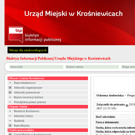
Wersja dla niedowidzących
Biuletyn Informacji Publicznej Urzędu Miejskiego w Krośniewicach
Statystyki
Rejestr zmian
Mapa stro
Miasto i Gmina Krośniewice
Dane teleadresowe
Jednostki organizacyjne
Jednostki pomocnicze
Ochrona środowiska
>
Progr
Rejestr instytucji kultury
Nieodpłatna pomoc prawna
Załączniki do pobrania:
2019
Organy Gminy
2027
(35.99 MB)
Burmistrz Krośniewic
Sekretarz Gminy
Ilość odwiedzin:
Skarbnik
Nazwa dokumentu:
Rada Miejska
Osoba, która wytworzyła inform
Nabór pracowników
Osoba, która odpowiada za treść
Urząd Miejski w Krośniewicach