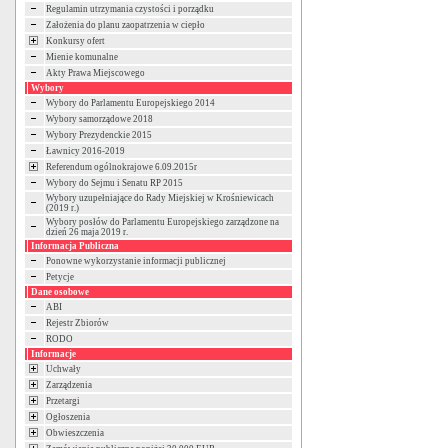
Regulamin utrzymania czystości i porządku
Założenia do planu zaopatrzenia w ciepło
Konkursy ofert
Mienie komunalne
Akty Prawa Miejscowego
Wybory
Wybory do Parlamentu Europejskiego 2014
Wybory samorządowe 2018
Wybory Prezydenckie 2015
Ławnicy 2016-2019
Referendum ogólnokrajowe 6.09.2015r
Wybory do Sejmu i Senatu RP 2015
Wybory uzupełniające do Rady Miejskiej w Krośniewicach
(2019 r.)
Wybory posłów do Parlamentu Europejskiego zarządzone na
dzień 26 maja 2019 r.
Informacja Publiczna
Ponowne wykorzystanie informacji publicznej
Petycje
Dane osobowe
ABI
Rejestr Zbiorów
RODO
Informacje
Uchwały
Zarządzenia
Przetargi
Ogłoszenia
Obwieszczenia