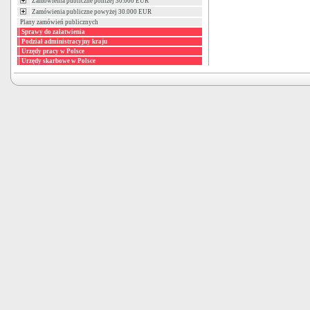
Zamówienia publiczne poniżej 30.000 EUR
Zamówienia publiczne powyżej 30.000 EUR
Plany zamówień publicznych
Sprawy do załatwienia
Podział administracyjny kraju
Urzędy pracy w Polsce
Urzędy skarbowe w Polsce