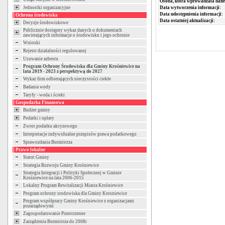
Osoba, która wprowadzała dane
Data wytworzenia informacji:
Jednostki organizacyjne
Data udostępnienia informacji:
Ochrona środowiska
Data ostatniej aktualizacji:
Decyzje środowiskowe
Publicznie dostępny wykaz danych o dokumentach
zawierających informacje o środowisku i jego ochronie
Wnioski
Rejestr działalności regulowanej
Usuwanie azbestu
Program Ochrony Środowiska dla Gminy Krośniewice na
lata 2019 - 2023 z perspektywą do 2027
Wykaz firm odbierających nieczystości ciekłe
Badania wody
Taryfy - woda i ścieki
Gospodarka Finansowa
Budżet gminy
Podatki i opłaty
Zwrot podatku akcyzowego
Interpretacje indywidualne przepisów prawa podatkowego
Sprawozdania Burmistrza
Prawo lokalne
Statut Gminy
Strategia Rozwoju Gminy Krośniewice
Strategia Integracji i Polityki Społecznej w Gminie
Krośniewice na lata 2006-2015
Lokalny Program Rewitalizacji Miasta Krośniewice
Program ochrony srodowiska dla Gminy Krosniewice
Program współpracy Gminy Krośniewice z organizacjami
pozarządowymi
Zagospodarowanie Przestrzenne
Zarządzenia Burmistrza do 2008r