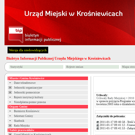
Wersja dla niedowidzących
Biuletyn Informacji Publicznej Urzędu Miejskiego w Krośniewicach
Statystyki
Rejestr zmian
Mapa stro
Miasto i Gmina Krośniewice
Dane teleadresowe
Jednostki organizacyjne
Jednostki pomocnicze
Uchwały:
Rejestr instytucji kultury
Uchwały Rady Miejskiej
>
2010
w sprawie przyjęcia Programu ws
Nieodpłatna pomoc prawna
kwietnia 2003 roku o działalnośc
Organy Gminy
Burmistrz Krośniewic
Sekretarz Gminy
Załączniki do pobrania:
Skarbnik
2011-01-17 09:40:58 -
Treść
2011-01-17 09:41:12 -
Uzasa
Rada Miejska
2011-01-17 09:41:53 -
Załąc
Nabór pracowników
Urząd Miejski w Krośniewicach