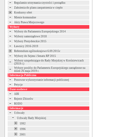
Regulamin utrzymania czystości i porządku
Założenia do planu zaopatrzenia w ciepło
Konkursy ofert
Mienie komunalne
Akty Prawa Miejscowego
Wybory
Wybory do Parlamentu Europejskiego 2014
Wybory samorządowe 2018
Wybory Prezydenckie 2015
Ławnicy 2016-2019
Referendum ogólnokrajowe 6.09.2015r
Wybory do Sejmu i Senatu RP 2015
Wybory uzupełniające do Rady Miejskiej w Krośniewicach
(2019 r.)
Wybory posłów do Parlamentu Europejskiego zarządzone na
dzień 26 maja 2019 r.
Informacja Publiczna
Ponowne wykorzystanie informacji publicznej
Petycje
Dane osobowe
ABI
Rejestr Zbiorów
RODO
Informacje
Uchwały
Uchwały Rady Miejskiej
1992
1996
2001