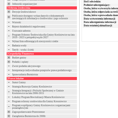
Ilość odwiedzin:
Jednostki organizacyjne
Podmiot udostępniający:
Ochrona środowiska
Osoba, która wytworzyła inform
Decyzje środowiskowe
Osoba, która odpowiada za treść
Osoba, która wprowadzała dane
Publicznie dostępny wykaz danych o dokumentach
zawierających informacje o środowisku i jego ochronie
Data wytworzenia informacji:
Data udostępnienia informacji:
Wnioski
Data ostatniej aktualizacji:
Rejestr działalności regulowanej
Usuwanie azbestu
Program Ochrony Środowiska dla Gminy Krośniewice na lata
2019 - 2023 z perspektywą do 2027
Wykaz firm odbierających nieczystości ciekłe
Badania wody
Taryfy - woda i ścieki
Gospodarka Finansowa
Budżet gminy
Podatki i opłaty
Zwrot podatku akcyzowego
Interpretacje indywidualne przepisów prawa podatkowego
Sprawozdania Burmistrza
Prawo lokalne
Statut Gminy
Strategia Rozwoju Gminy Krośniewice
Strategia Integracji i Polityki Społecznej w Gminie
Krośniewice na lata 2006-2015
Lokalny Program Rewitalizacji Miasta Krośniewice
Program ochrony srodowiska dla Gminy Krosniewice
Program współpracy Gminy Krośniewice z organizacjami
pozarządowymi
Zagospodarowanie Przestrzenne
Zarządzenia Burmistrza do 2008r