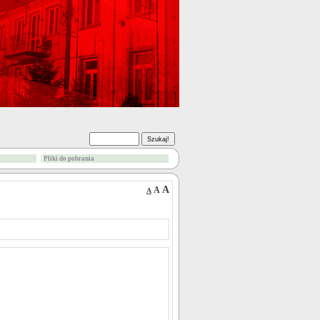
Pliki do pobrania
A
A
A