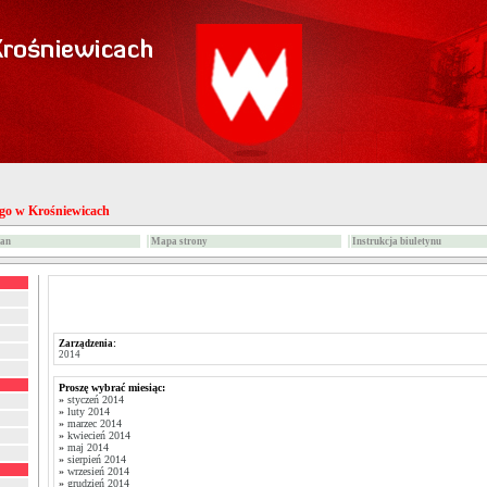
ego w Krośniewicach
ian
Mapa strony
Instrukcja biuletynu
Zarządzenia:
2014
Proszę wybrać miesiąc:
»
styczeń 2014
»
luty 2014
»
marzec 2014
»
kwiecień 2014
»
maj 2014
»
sierpień 2014
»
wrzesień 2014
»
grudzień 2014