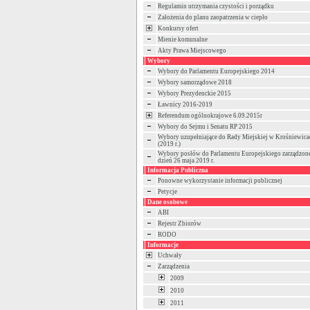
Regulamin utrzymania czystości i porządku
Założenia do planu zaopatrzenia w ciepło
Konkursy ofert
Mienie komunalne
Akty Prawa Miejscowego
Wybory
Wybory do Parlamentu Europejskiego 2014
Wybory samorządowe 2018
Wybory Prezydenckie 2015
Ławnicy 2016-2019
Referendum ogólnokrajowe 6.09.2015r
Wybory do Sejmu i Senatu RP 2015
Wybory uzupełniające do Rady Miejskiej w Krośniewica
(2019 r.)
Wybory posłów do Parlamentu Europejskiego zarządzon
dzień 26 maja 2019 r.
Informacja Publiczna
Ponowne wykorzystanie informacji publicznej
Petycje
Dane osobowe
ABI
Rejestr Zbiorów
RODO
Informacje
Uchwały
Zarządzenia
2009
2010
2011