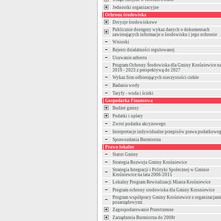
Jednostki organizacyjne
Ochrona środowiska
Decyzje środowiskowe
Publicznie dostępny wykaz danych o dokumentach
zawierających informacje o środowisku i jego ochronie
Wnioski
Rejestr działalności regulowanej
Usuwanie azbestu
Program Ochrony Środowiska dla Gminy Krośniewice na
2019 - 2023 z perspektywą do 2027
Wykaz firm odbierających nieczystości ciekłe
Badania wody
Taryfy - woda i ścieki
Gospodarka Finansowa
Budżet gminy
Podatki i opłaty
Zwrot podatku akcyzowego
Interpretacje indywidualne przepisów prawa podatkowe
Sprawozdania Burmistrza
Prawo lokalne
Statut Gminy
Strategia Rozwoju Gminy Krośniewice
Strategia Integracji i Polityki Społecznej w Gminie
Krośniewice na lata 2006-2015
Lokalny Program Rewitalizacji Miasta Krośniewice
Program ochrony srodowiska dla Gminy Krosniewice
Program współpracy Gminy Krośniewice z organizacjam
pozarządowymi
Zagospodarowanie Przestrzenne
Zarządzenia Burmistrza do 2008r