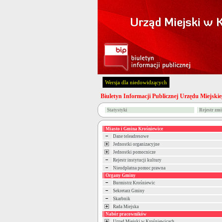
Wersja dla niedowidzących
Biuletyn Informacji Publicznej Urzędu Miejski
Statystyki
Rejestr zm
Miasto i Gmina Krośniewice
Dane teleadresowe
Jednostki organizacyjne
Jednostki pomocnicze
Rejestr instytucji kultury
Nieodpłatna pomoc prawna
Organy Gminy
Burmistrz Krośniewic
Sekretarz Gminy
Skarbnik
Rada Miejska
Nabór pracowników
Urząd Miejski w Krośniewicach