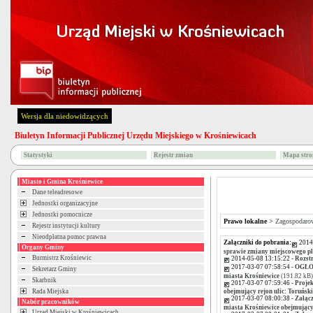
Wersja dla niedowidzących
Biuletyn Informacji Publicznej Urzędu Miejskiego w Krośniewicach
Statystyki
Rejestr zmian
Mapa stro
Miasto i Gmina Krośniewice
Dane teleadresowe
Jednostki organizacyjne
Jednostki pomocnicze
Prawo lokalne
>
Zagospodarow
Rejestr instytucji kultury
Nieodpłatna pomoc prawna
Załączniki do pobrania:
2014
Organy Gminy
sprawie zmiany miejscowego pl
Burmistrz Krośniewic
2014-05-08 13:15:22 -
Rozstr
2017-03-07 07:58:54 -
OGŁOS
Sekretarz Gminy
miasta Krośniewice
(191.82 kB)
Skarbnik
2017-03-07 07:59:46 -
Projek
Rada Miejska
obejmujący rejon ulic: Toruński
2017-03-07 08:00:38 -
Załącz
Nabór pracowników
miasta Krośniewice obejmujący 
Urząd Miejski w Krośniewicach