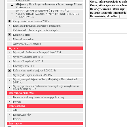
Krośniewice
Osoba, która odpowiada za treść
Miejscowy Plan Zagospodarowania Przestrzenego Miasta
Osoba, która wprowadzała dane
Krośniewice
Data wytworzenia informacji:
STUDIUM UWARUNKOWAŃ I KIERUNKÓW
Data udostępnienia informacji:
ZAGOSPODAROWANIA PRZESTRZENNEGO GMINY
Data ostatniej aktualizacji:
KROŚNIEWICE
Zarządzenia Burmistrza do 2008r
Regulamin utrzymania czystości i porządku
Założenia do planu zaopatrzenia w ciepło
Konkursy ofert
Mienie komunalne
Akty Prawa Miejscowego
Wybory
Wybory do Parlamentu Europejskiego 2014
Wybory samorządowe 2018
Wybory Prezydenckie 2015
Ławnicy 2016-2019
Referendum ogólnokrajowe 6.09.2015r
Wybory do Sejmu i Senatu RP 2015
Wybory uzupełniające do Rady Miejskiej w Krośniewicach
(2019 r.)
Wybory posłów do Parlamentu Europejskiego zarządzone na
dzień 26 maja 2019 r.
Informacja Publiczna
Ponowne wykorzystanie informacji publicznej
Petycje
Dane osobowe
ABI
Rejestr Zbiorów
RODO
Informacje