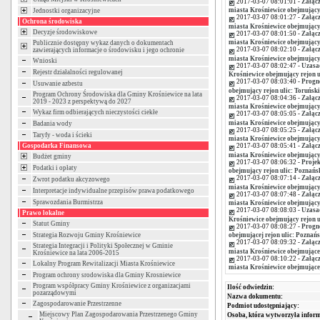
2017-03-07 08:01:01 -
Załącz
miasta Krośniewice obejmujący 
Jednostki organizacyjne
2017-03-07 08:01:27 -
Załącz
Ochrona środowiska
miasta Krośniewice obejmujący 
Decyzje środowiskowe
2017-03-07 08:01:50 -
Załącz
miasta Krośniewice obejmujący 
Publicznie dostępny wykaz danych o dokumentach
2017-03-07 08:02:10 -
Załącz
zawierających informacje o środowisku i jego ochronie
miasta Krośniewice obejmujący 
Wnioski
2017-03-07 08:02:47 -
Uzasad
Rejestr działalności regulowanej
Krośniewice obejmujący rejon ul
2017-03-07 08:03:40 -
Progn
Usuwanie azbestu
obejmujący rejon ulic: Toruński
Program Ochrony Środowiska dla Gminy Krośniewice na lata
2017-03-07 08:04:36 -
Załącz
2019 - 2023 z perspektywą do 2027
miasta Krośniewice obejmujący 
Wykaz firm odbierających nieczystości ciekłe
2017-03-07 08:05:05 -
Załącz
miasta Krośniewice obejmujący 
Badania wody
2017-03-07 08:05:25 -
Załącz
Taryfy - woda i ścieki
miasta Krośniewice obejmujący 
Gospodarka Finansowa
2017-03-07 08:05:41 -
Załącz
miasta Krośniewice obejmujący 
Budżet gminy
2017-03-07 08:06:32 -
Projek
Podatki i opłaty
obejmujący rejon ulic: Poznańs
2017-03-07 08:07:14 -
Załącz
Zwrot podatku akcyzowego
miasta Krośniewice obejmujący 
Interpretacje indywidualne przepisów prawa podatkowego
2017-03-07 08:07:48 -
Załącz
Sprawozdania Burmistrza
miasta Krośniewice obejmujący 
2017-03-07 08:08:03 -
Uzasad
Prawo lokalne
Krośniewice obejmujący rejon u
Statut Gminy
2017-03-07 08:08:27 -
Progn
Strategia Rozwoju Gminy Krośniewice
obejmującej rejon ulic: Poznańs
2017-03-07 08:09:32 -
Załącz
Strategia Integracji i Polityki Społecznej w Gminie
miasta Krośniewice obejmującej
Krośniewice na lata 2006-2015
2017-03-07 08:10:22 -
Załącz
Lokalny Program Rewitalizacji Miasta Krośniewice
miasta Krośniewice obejmującej
Program ochrony srodowiska dla Gminy Krosniewice
Program współpracy Gminy Krośniewice z organizacjami
Ilość odwiedzin:
pozarządowymi
Nazwa dokumentu:
Zagospodarowanie Przestrzenne
Podmiot udostępniający:
Miejscowy Plan Zagospodarowania Przestrzenego Gminy
Osoba, która wytworzyła inform