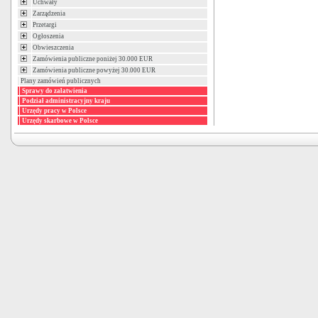
Uchwały
Zarządzenia
Przetargi
Ogłoszenia
Obwieszczenia
Zamówienia publiczne poniżej 30.000 EUR
Zamówienia publiczne powyżej 30.000 EUR
Plany zamówień publicznych
Sprawy do załatwienia
Podział administracyjny kraju
Urzędy pracy w Polsce
Urzędy skarbowe w Polsce